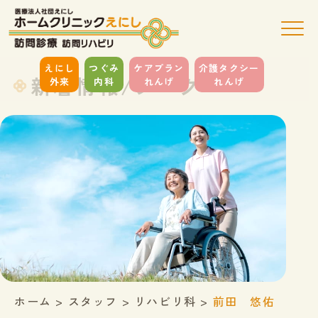
えにし
つぐみ
ケアプラン
介護タクシー
新着情報/ブログ
外来
内科
れんげ
れんげ
ホーム
>
スタッフ
>
リハビリ科
>
前田 悠佑