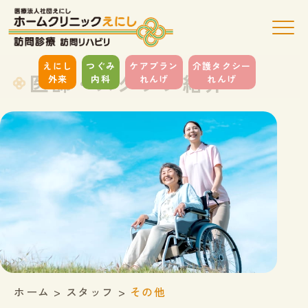
えにし
つぐみ
ケアプラン
介護タクシー
医師・スタッフ紹介
外来
内科
れんげ
れんげ
ホーム
>
スタッフ
>
その他