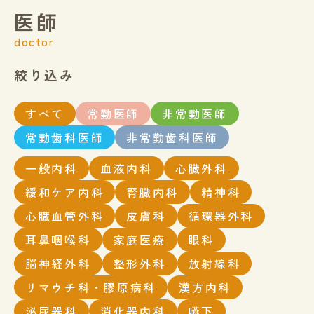
医師
doctor
絞り込み
すべて
常勤医師
非常勤医師
常勤歯科医師
非常勤歯科医師
一般内科
血液内科
心臓外科
緩和ケア内科
腎臓内科
精神科
心臓血管外科
皮膚科
循環器外科
耳鼻咽喉科
家庭医療
眼科
脳神経外科
整形外科
放射線科
リマウチ科・膠原病科
漢方内科
泌尿器科
消化器内科
嚥下