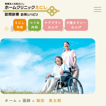
えにし
つぐみ
ケアプラン
介護タクシー
新着情報/ブログ
外来
内科
れんげ
れんげ
ホーム
>
医師
>
飯田 真太朗