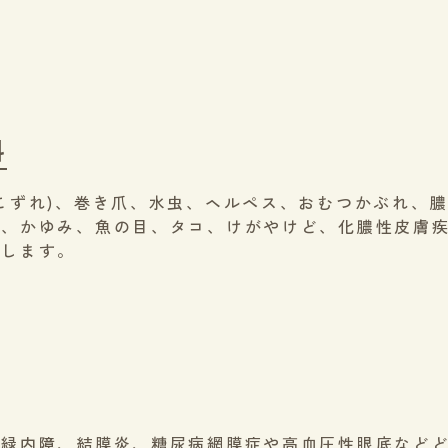
科
こずれ)、巻き爪、水虫、ヘルペス、おむつかぶれ、膿
、かゆみ、魚の目、タコ、けがやけど、化膿性皮膚疾
たします。
、緑内障、結膜炎、糖尿病網膜症や高血圧性眼底など