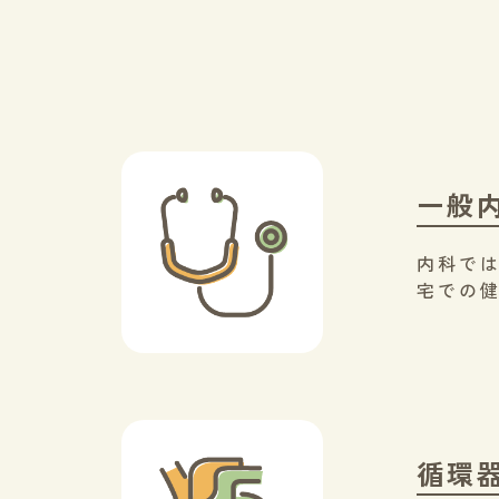
一般
内科で
宅での
循環