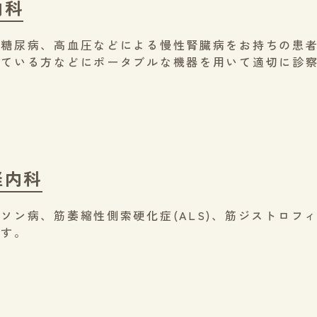
内科
や糖尿病、高血圧などによる慢性腎臓病をお持ちの患
れている方などにポータブルな機器を用いて適切に診
経内科
ソン病、筋萎縮性側索硬化症(ALS)、筋ジストロフ
ます。