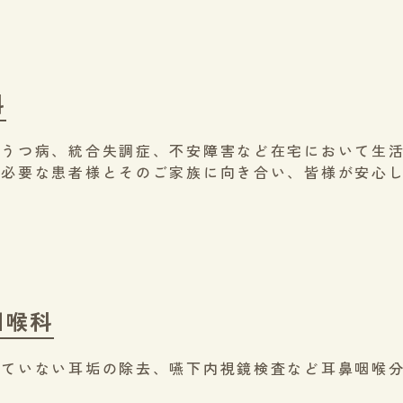
科
、うつ病、統合失調症、不安障害など在宅において生
が必要な患者様とそのご家族に向き合い、皆様が安心
咽喉科
れていない耳垢の除去、嚥下内視鏡検査など耳鼻咽喉