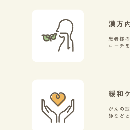
漢方
患者様
ローチ
緩和
がんの症
師など