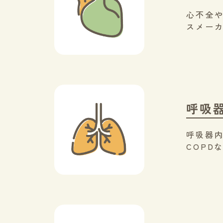
心不全
スメー
呼吸
呼吸器
COPD