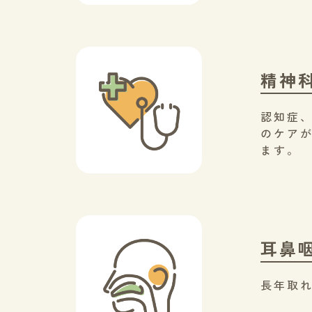
精神
認知症
のケア
ます。
耳鼻
長年取