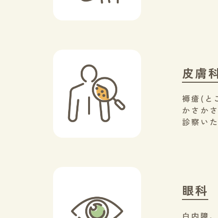
皮膚
褥瘡(と
かさかさ
診察い
眼科
白内障