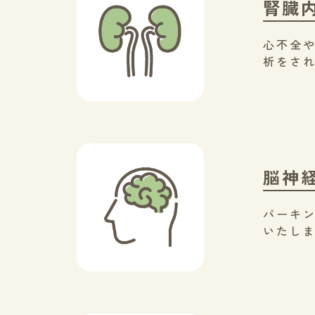
腎臓
心不全
析をさ
脳神
パーキン
いたし