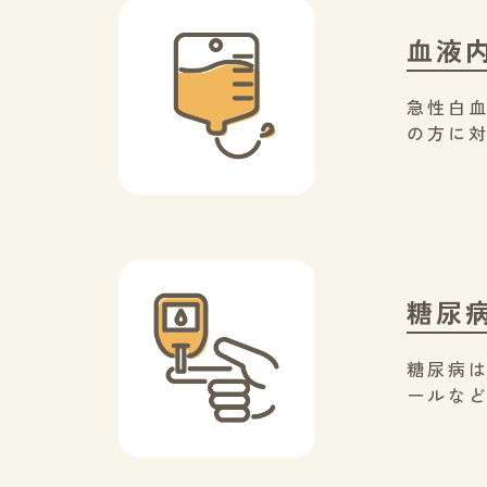
血液
急性白
の方に
糖尿
糖尿病
ールな