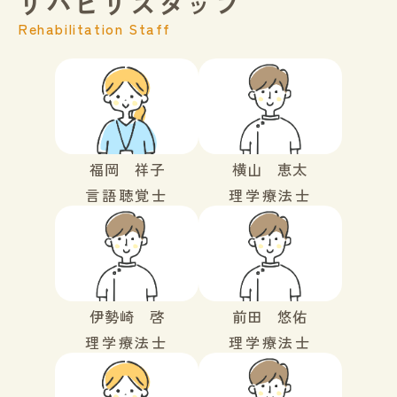
リハビリスタッフ
Rehabilitation Staff
福岡 祥子
横山 恵太
言語聴覚士
理学療法士
伊勢崎 啓
前田 悠佑
理学療法士
理学療法士