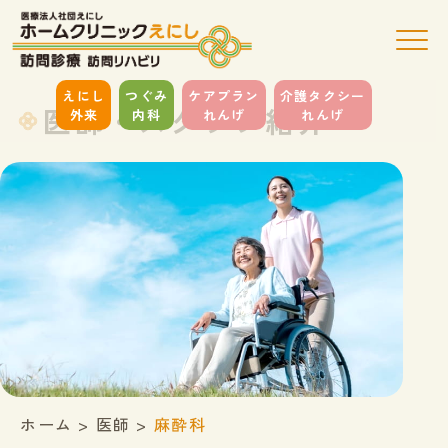
えにし
つぐみ
ケアプラン
介護タクシー
医師・スタッフ紹介
外来
内科
れんげ
れんげ
ホーム
>
医師
>
麻酔科