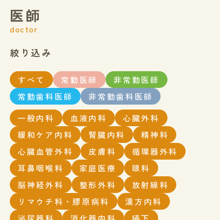
医師
doctor
絞り込み
すべて
常勤医師
非常勤医師
常勤歯科医師
非常勤歯科医師
一般内科
血液内科
心臓外科
緩和ケア内科
腎臓内科
精神科
心臓血管外科
皮膚科
循環器外科
耳鼻咽喉科
家庭医療
眼科
脳神経外科
整形外科
放射線科
リマウチ科・膠原病科
漢方内科
泌尿器科
消化器内科
嚥下