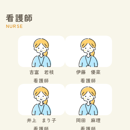
看護師
NURSE
吉富 若枝
伊藤 優菜
看護師
看護師
井上 まり子
岡田 麻理
看護師
看護師