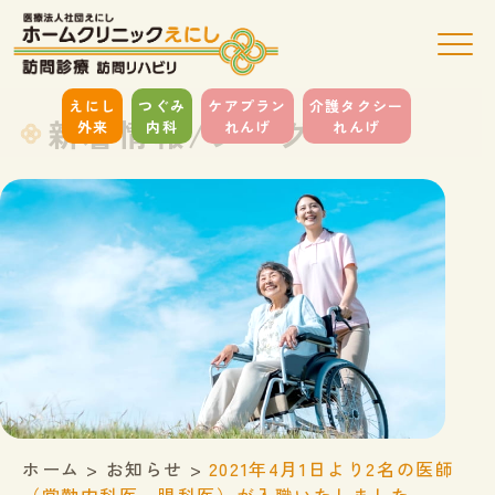
えにし
つぐみ
ケアプラン
介護タクシー
新着情報/ブログ
外来
内科
れんげ
れんげ
ホーム
>
お知らせ
>
2021年4月1日より2名の医師