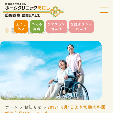
えにし
つぐみ
ケアプラン
介護タクシー
新着情報/ブログ
外来
内科
れんげ
れんげ
ホーム
>
お知らせ
>
2019年6月1日より常勤内科医