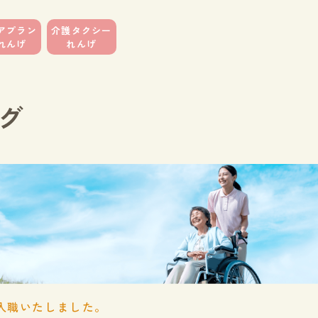
アプラン
介護タクシー
れんげ
れんげ
グ
)が入職いたしました。