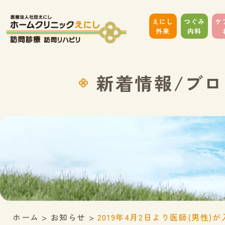
えにし
つぐみ
ケ
外来
内科
新着情報/ブロ
ホーム
>
お知らせ
>
2019年4月2日より医師(男性