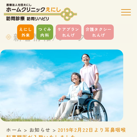
えにし
つぐみ
ケアプラン
介護タクシー
新着情報/ブログ
外来
内科
れんげ
れんげ
ホーム
>
お知らせ
>
2019年2月22日より耳鼻咽喉