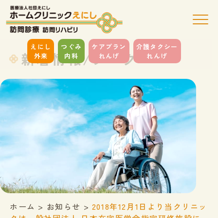
えにし
つぐみ
ケアプラン
介護タクシー
新着情報/ブログ
外来
内科
れんげ
れんげ
ホーム
>
お知らせ
>
2018年12月1日より当クリニッ