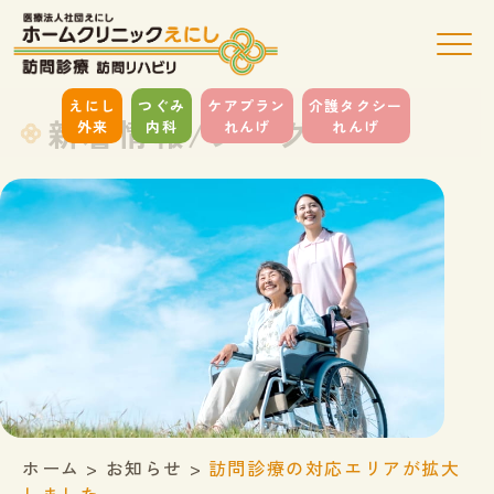
えにし
つぐみ
ケアプラン
介護タクシー
新着情報/ブログ
外来
内科
れんげ
れんげ
ホーム
>
お知らせ
>
訪問診療の対応エリアが拡大