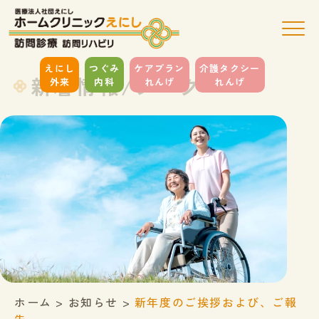
えにし
つぐみ
ケアプラン
介護タクシー
新着情報/ブログ
外来
内科
れんげ
れんげ
ホーム
>
お知らせ
>
新年度のご挨拶および、ご報