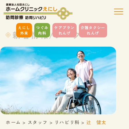
えにし
つぐみ
ケアプラン
介護タクシー
新着情報/ブログ
外来
内科
れんげ
れんげ
ホーム
>
スタッフ
>
リハビリ科
>
辻 健太