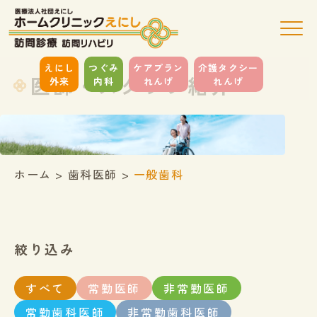
えにし
つぐみ
ケアプラン
介護タクシー
医師・スタッフ紹介
外来
内科
れんげ
れんげ
ホーム
>
歯科医師
>
一般歯科
絞り込み
すべて
常勤医師
非常勤医師
常勤歯科医師
非常勤歯科医師