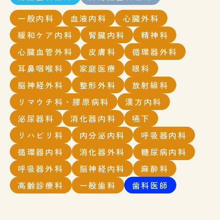
一般内科
血液内科
心臓外科
緩和ケア内科
腎臓内科
精神科
心臓血管外科
皮膚科
循環器外科
耳鼻咽喉科
家庭医療
眼科
脳神経外科
整形外科
放射線科
リマウチ科・膠原病科
漢方内科
泌尿器科
消化器内科
嚥下
リハビリ科
内分泌内科
呼吸器内科
循環器内科
消化器外科
糖尿病内科
呼吸器外科
脳神経内科
麻酔科
高齢診療科
一般歯科
歯科医師